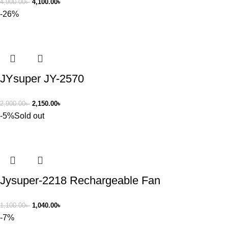
4,900.00
৳
4,100.00
৳
-26%
JYsuper JY-2570
2,900.00
৳
2,150.00
৳
-5%
Sold out
Jysuper-2218 Rechargeable Fan
1,100.00
৳
1,040.00
৳
-7%