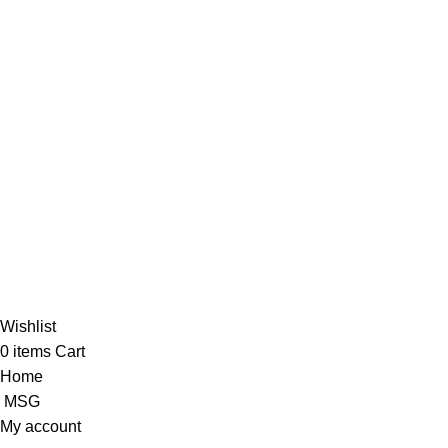
Secure Payment.
Bkash, Nagad, Bank Payment.
Return Policy.
We have easy return policy.
Copyrights © 2026 At Tijarah-আত তিজারাহ. All Rights Reserved.
Designed By Fiymark
Wishlist
0
items
Cart
Home
MSG
My account