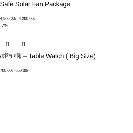
Safe Solar Fan Package
4,900.00
৳
4,200.00
৳
-7%
টেবিল ঘড়ি – Table Watch ( Big Size)
700.00
৳
650.00
৳
Cash On Delivery
3-6 Days All Bangladesh
24/7 Support.
Friendly Customer Support.