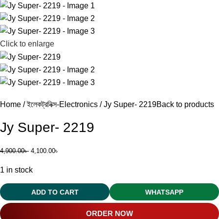
Click to enlarge
Home
ইলেকট্রনিক্স-Electronics
Jy Super- 2219
Back to products
Jy Super- 2219
4,900.00
৳
4,100.00
৳
1 in stock
ADD TO CART
WHATSAPP
ORDER NOW