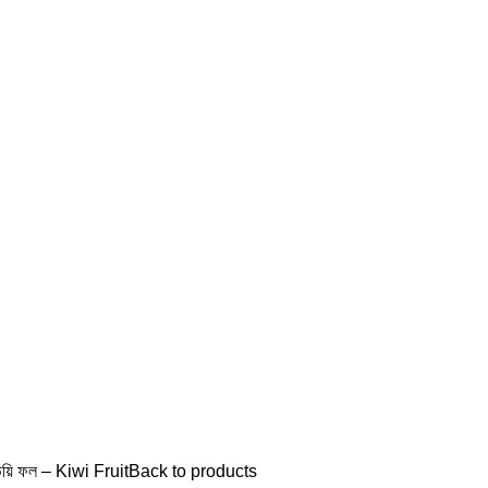

01755903336
উয়ি ফল – Kiwi Fruit
Back to products