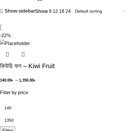
Show sidebar
Show
9
12
18
24
-22%
কিউয়ি ফল – Kiwi Fruit
–
140.00
৳
1,350.00
৳
Filter by price
Filter