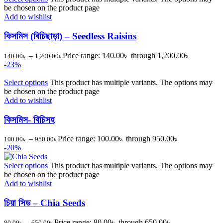
be chosen on the product page
Add to wishlist
কিসমিস (বিচিছাড়া) – Seedless Raisins
–
Price range: 140.00৳ through 1,200.00৳
140.00
৳
1,200.00
৳
-23%
Select options
This product has multiple variants. The options may
be chosen on the product page
Add to wishlist
কিসমিস- বিচিসহ
–
Price range: 100.00৳ through 950.00৳
100.00
৳
950.00
৳
-20%
Select options
This product has multiple variants. The options may
be chosen on the product page
Add to wishlist
চিয়া সিড – Chia Seeds
–
Price range: 80.00৳ through 650.00৳
80.00
৳
650.00
৳