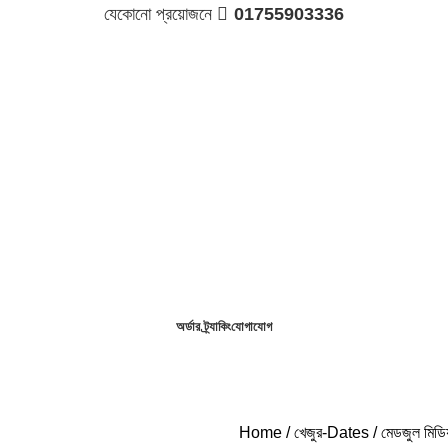
যেকোনো প্রয়োজনে 
01755903336
অর্ডার ট্র্যাকিং
যোগাযোগ
Home
খেজুর-Dates
মেডজুল মিডি