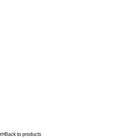

01755903336
য়াম
Back to products